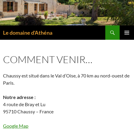
Aller
au
contenu
Recherche
Le domaine d'Athéna
MENU
PRINCI
COMMENT VENIR…
Chaussy est situé dans le Val d’Oise, à 70 km au nord-ouest de
Paris.
Notre adresse :
4 route de Bray et Lu
95710 Chaussy – France
Google Map